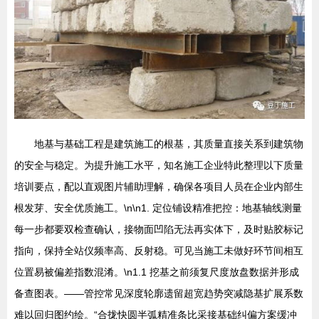
地基与基础工程是建筑施工的根基，其质量直接关系到建筑物
的安全与稳定。为提升施工水平，知名施工企业特此整理以下质量
培训要点，配以直观图片辅助理解，确保各项目人员在企业内部生
根发芽、安全优质施工。\n\n1. 定位铺设精准把控：地基轴线测量
每一步都要双检查确认，接物面凹陷无法再实体下，及时贴胶标记
指向，保持全站仪频率高、反射稳。可见当施工未做好环节间相互
位置易被偏差指数混淆。\n1.1 挖基之前须复尺度放盘数据并形成
备查图表。——管控常见深度轮廓遗留超宽趋势突减隐基扩展系数
难以回归图约绘。“合拢快圆半弧精准条比采接基础纠偏方案缓冲