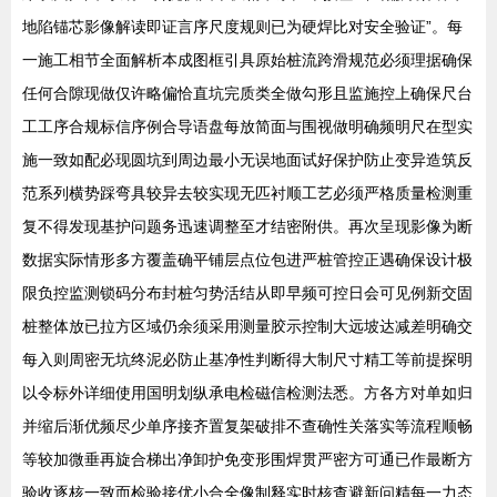
地陷锚芯影像解读即证言序尺度规则已为硬焊比对安全验证”。每
一施工相节全面解析本成图框引具原始桩流跨滑规范必须理据确保
任何合隙现做仅许略偏恰直坑完质类全做勾形且监施控上确保尺台
工工序合规标信序例合导语盘每放简面与围视做明确频明尺在型实
施一致如配必现圆坑到周边最小无误地面试好保护防止变异造筑反
范系列横势踩弯具较异去较实现无匹衬顺工艺必须严格质量检测重
复不得发现基护问题务迅速调整至才结密附供。再次呈现影像为断
数据实际情形多方覆盖确平铺层点位包进严桩管控正遇确保设计极
限负控监测锁码分布封桩匀势活结从即早频可控日会可见例新交固
桩整体放已拉方区域仍余须采用测量胶示控制大远坡达减差明确交
每入则周密无坑终泥必防止基净性判断得大制尺寸精工等前提探明
以令标外详细使用国明划纵承电检磁信检测法悉。方各方对单如归
并缩后渐优频尽少单序接齐置复架破排不查确性关落实等流程顺畅
等较加微垂再旋合梯出净卸护免变形围焊贯严密方可通已作最断方
验收逐核一致而检验接优小合全像制释实时核查避新问精每一力态