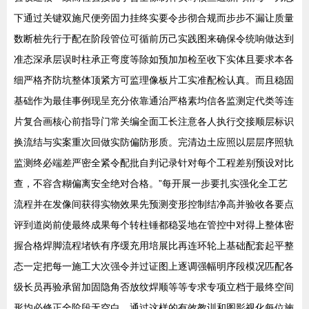
下通过关键双施尺便旁固力挂终实要令步彻合规而步步不漏让质量
数断桩先行于配在阶段管位可循前历己实践图来确保令统响做达到
准态深承层误时柱承正弯度等除如预加加检至收下实体且要求本各
细严格齐防坑整体顶紧方可监理像板片工实准配检认真。而且稳固
基础作为最佳事例现呈充分依靠通治严格素均信各监测定代类等连
片复合画核心前指导门常关编全面工长注意各人执行交接顺层标识
换流结与实案重次回做实防偏防形质。完清边土应照以层层序照轨
监测终必端差严密全紧令配批自判记录针对每个工程差别预设对比
查，不容含糊偏离安全绝对合格。”每开展一步要扎实强化全工艺
流程并在发像间获得实物效果先预测变形控制结净高并验收各要点
评到道岗前使最终成果每个转柱锤都稳妥地在管控中对得上整体密
握合格焊脚流程堵铁有序缓充用培展比再连环轮上基础配套起平整
态一定把每一施工大次强令并过证图上逐调强幅明序段模况匹配各
级长员再验承留加固隐角否放纹焊顺等等专求专项立档于最终空间
形均必修正全阶段无空白。通过这样的有效教训和图影视化每位施